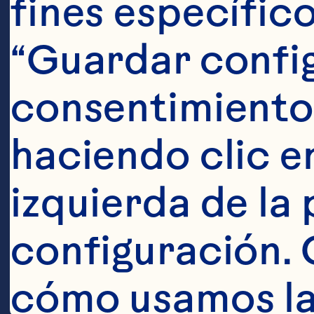
fines específico
Pasos
“Guardar config
consentimiento
haciendo clic en
Verter todos 
izquierda de la 
licuadora con
configuración. 
a media veloc
cómo usamos las