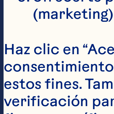
(marketing)
Haz clic en “Ace
Ingredien
consentimiento 
2 oz de Bebida
estos fines. Tam
fresas maduras
verificación pa
vodka 1 cucha