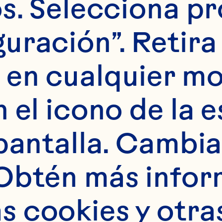
s. Selecciona pr
uración”. Retira 
 en cualquier m
 el icono de la e
los ingredientes
pantalla. Cambia 
 un puñado de hi
Obtén más infor
idad. Servir en 
 cookies y otras