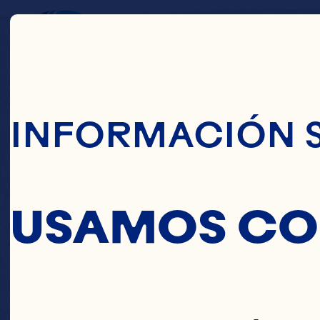
Pasar Al Conte
RED L
INFORMACIÓN 
USAMOS CO