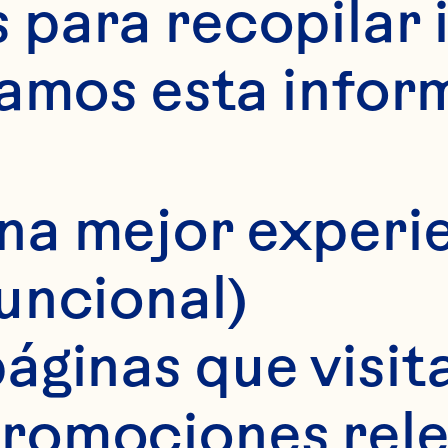
para recopilar 
samos esta infor
na mejor experie
funcional)
áginas que visita
romociones rele