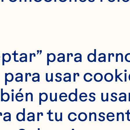
ptar” para darno
tes
para usar cookie
 de cranberry baja 
bién puedes usar 
 1 puñado de craisi
ra dar tu consent
ra de mermelada de