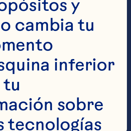
opósitos y 
o cambia tu 
omento 
squina inferior 
 en una 
tu 
elo y licuar 
mación sobre 
copa martini. 
 tecnologías 