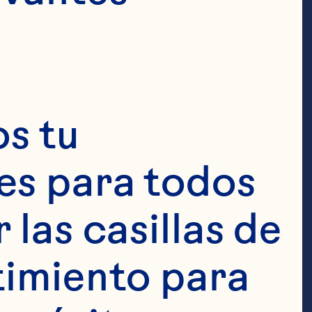
s tu 
s para todos 
en calorías 3 
las casillas de 
ns 1 oz de 
imiento para 
 frutos rojos