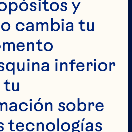
opósitos y 
o cambia tu 
omento 
squina inferior 
tu 
mación sobre 
 tecnologías 