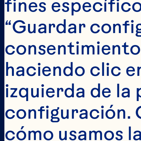
fines específico
“Guardar config
consentimiento
haciendo clic en
izquierda de la 
configuración. 
JU
cómo usamos las