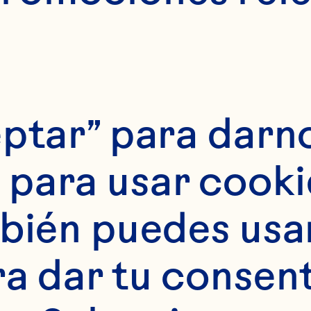
zo audaz. Hoy en
 de granjeros ma
ptar” para darno
spíritu revolucion
para usar cookie
bién puedes usar 
ra dar tu consent
 A Nuestros Gr