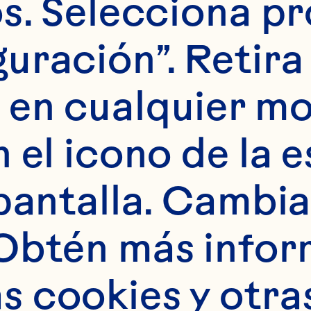
s. Selecciona pr
uración”. Retira 
 en cualquier m
 el icono de la e
pantalla. Cambia 
Obtén más infor
GOS
 cookies y otras