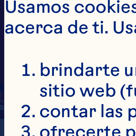
Usamos cookies 
acerca de ti. U
EL
P
brindarte u
CRA
sitio web (
contar las p
ofrecerte p
Primer día. Tre