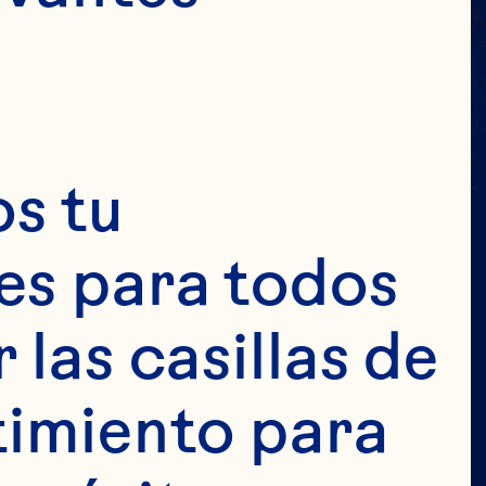
 día, alrededor 
ntienen vigente 
s tu 
ario.

s para todos 
las casillas de 
imiento para 
anjeros