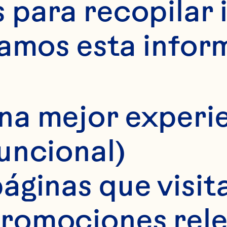
para recopilar 
samos esta infor
ODE
na mejor experie
NBE
funcional)
áginas que visita
romociones rele
s granjeros revol