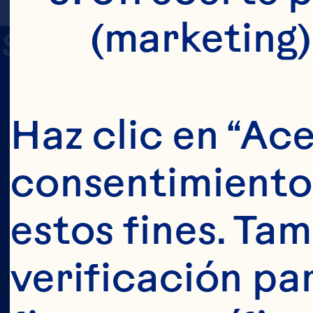
(marketing)
sed de un comien
de 700 familias
Haz clic en “Ace
ese e
consentimiento 
estos fines. Tam
verificación pa
Conoce