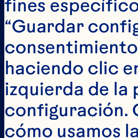
fines específico
s
“Guardar config
consentimiento
haciendo clic en
izquierda de la 
configuración. 
cómo usamos las