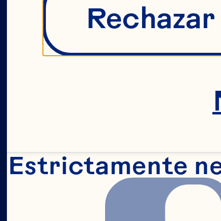
Rechazar
d
f
Estrictamente n