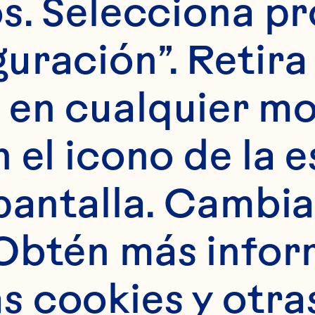
s. Selecciona pr
olutions that spark
uración”. Retira 
innovation across a
 en cualquier m
wide spectrum of 
 el icono de la e
applications—from
baked goods and 
pantalla. Cambia 
beverages to snack
Obtén más infor
mixes and more.

 cookies y otras