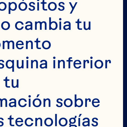
opósitos y 
 
o cambia tu 
 
omento 
squina inferior 
 
tu 
 
mación sobre 
 tecnologías 