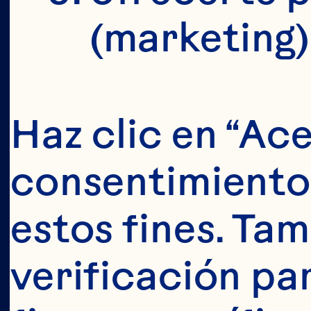
(marketing)
s
Haz clic en “Ace
consentimiento 
i
estos fines. Tam
verificación pa