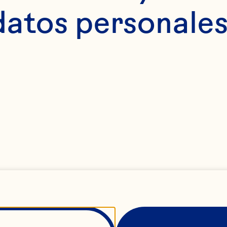
Explore the full 
datos personales
potential of 
ranberries through
our versatile range 
of products—
ncluding sweetened
dried cranberries, 
cranberry seeds, 