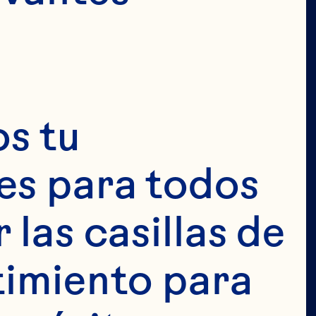
 
s tu 
 
s para todos 
 
las casillas de 
imiento para 