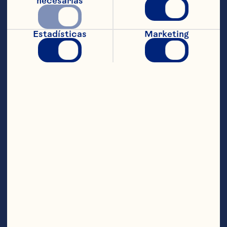
necesarias
Precalentar el horno a 350ºF. Engrase 
moldes para panqués. Agregue Craisins® 
Estadísticas
Marketing
Cranberries Deshidratados a un 
recipiente y cúbralo con el jugo. 
Colóquelas en el microondas 1 minuto 
hasta que estén rellenas. Con una 
batidora eléctrica, bata el azúcar y la 
mantequilla juntos en un tazón mediano 
hasta que estén suaves y esponjosos. 
Agregue los huevos, uno a la vez. 
Combine la harina, el polvo de hornear, 
bicarbonato de sodio y sal en un 
recipiente aparte. Agregue esto 
alternativamente con la bebida de jugo 
reservada a la mezcla de mantequilla. 
Agregue los Craisins® Cranberries 
Deshidratados. Ponga la cuchara en los 
moldes para panqués, llenando 3/4 con 
la mezcla. Hornee por 20 minutos o hasta 
que estén doradas. Rinde 12 muffins.