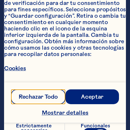
de verificación para dar tu consentimiento 
para fines específicos. Selecciona propósitos 
y “Guardar configuración”. Retira o cambia tu 
consentimiento en cualquier momento 
haciendo clic en el icono de la esquina 
inferior izquierda de la pantalla. Cambia tu 
configuración. Obtén más información sobre 
Ingredientes
cómo usamos las cookies y otras tecnologías 
1 taza de azúcar 1/2 taza de mantequilla o 
para recopilar datos personales:
margarina 2 huevos 2 tazas de harina 2 
cucharaditas de polvo de hornear 1/4 de 
Cookies
cucharadita de sal 1/2 cucharadita de 
bicarbonato de sodio 1 taza de Cranberry 
Classic® bebida de cranberry 1 1/4 tazas de 
Craisins® Cranberries 
Deshidratados
Glaceado: 1 taza de azúcar en 
Rechazar Todo
Aceptar
polvo (puede necesitar más dependiendo de la 
consistencia) 2 cucharadas de Cranberry 
Classic® bebida de cranberry
Mostrar detalles
Pasos
Estrictamente 
Funcionales