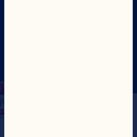
Sitio
Social
©2026 Ocean Spray
Términos de Uso
Legal
Politica de Privacidad
Cookies
Actualizar el consentimiento