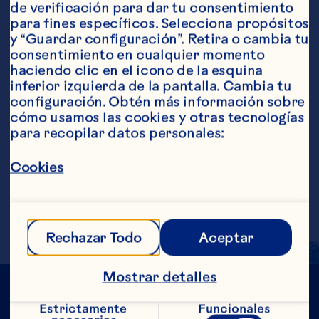
de verificación para dar tu consentimiento 
Ingredientes
para fines específicos. Selecciona propósitos 
3 oz de cran uva™ Bebida de cranberry y uva 6 
y “Guardar configuración”. Retira o cambia tu 
uvas rojas 3 litchies ½ taza de azúcar ½ taza de 
consentimiento en cualquier momento 
crema para batir
Pasos
haciendo clic en el icono de la esquina 
inferior izquierda de la pantalla. Cambia tu 
configuración. Obtén más información sobre 
cómo usamos las cookies y otras tecnologías 
Verter todos los ingredientes en una 
para recopilar datos personales:
licuador con un puñado de hielo y licuar 
a media velocidad hasta la consistencia 
Cookies
deseada (a más hielo, mayor densidad). 
Servir y decorar con hierbabuena, litchi 
y uvas. Raciones aproximadas: 1
Rechazar Todo
Aceptar
Mostrar detalles
Estrictamente 
Funcionales