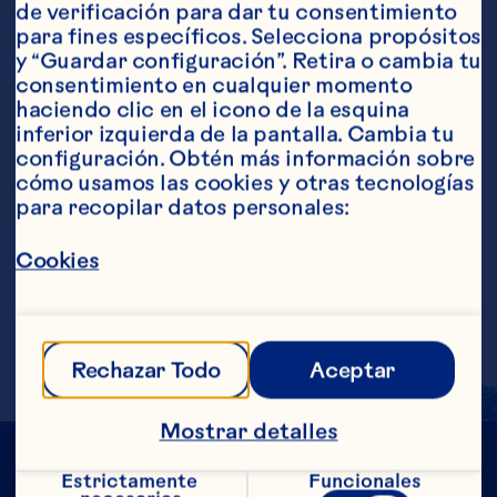
de verificación para dar tu consentimiento 
para fines específicos. Selecciona propósitos 
Ingredientes
y “Guardar configuración”. Retira o cambia tu 
60 ml (2 onzas) de gin 2 cucharadas de jugo de 
consentimiento en cualquier momento 
limón recién exprimido 200 ml (7 onzas) de 
haciendo clic en el icono de la esquina 
Ocean Spray® Bebida de cranberry 60 ml (2 
inferior izquierda de la pantalla. Cambia tu 
onzas) de agua con gas
configuración. Obtén más información sobre 
Pasos
cómo usamos las cookies y otras tecnologías 
para recopilar datos personales:
Combinar el gin y el jugo de limón en un 
Cookies
vaso alto lleno con hielo. Verter en el 
vaso el jugo de cranberry y el agua con 
gas.
Rechazar Todo
Aceptar
Mostrar detalles
Estrictamente 
Funcionales