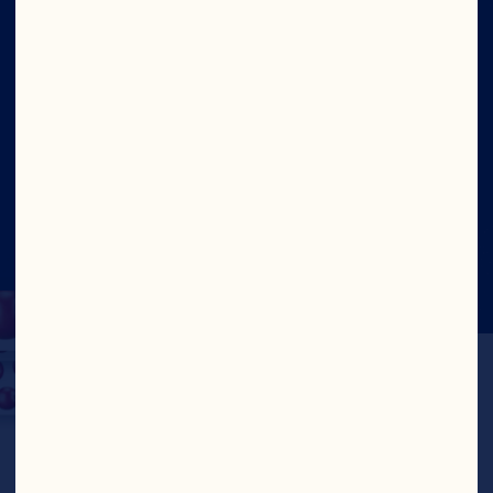
Sitio
Social
©2026 Ocean Spray
Términos de Uso
Legal
Politica de Privacidad
Cookies
Actualizar el consentimiento