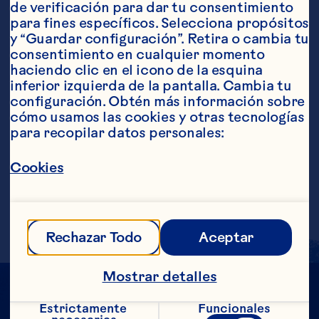
de verificación para dar tu consentimiento 
Ingredientes
para fines específicos. Selecciona propósitos 
120 ml (4 onzas) de Ocean Spray® Bebida de 
y “Guardar configuración”. Retira o cambia tu 
cranberry 45 ml (1 1/2 onzas) de ron 1 
consentimiento en cualquier momento 
cucharada de fresas congeladas, 
haciendo clic en el icono de la esquina 
descongeladas Ramito de menta para decorar
Pasos
inferior izquierda de la pantalla. Cambia tu 
configuración. Obtén más información sobre 
cómo usamos las cookies y otras tecnologías 
para recopilar datos personales:
En una coctelera rellena hasta la mitad 
con hielo, añade todos los ingredientes, 
Cookies
excepto la menta, y sacude bien. Cuela la 
mezcla a un vaso lleno de hielo. Decora 
con un ramito de menta.
Rechazar Todo
Aceptar
Mostrar detalles
Estrictamente 
Funcionales