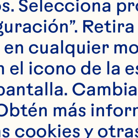
s. Selecciona pr
uración”. Retira 
 en cualquier m
 el icono de la e
pantalla. Cambia 
Obtén más infor
 cookies y otras