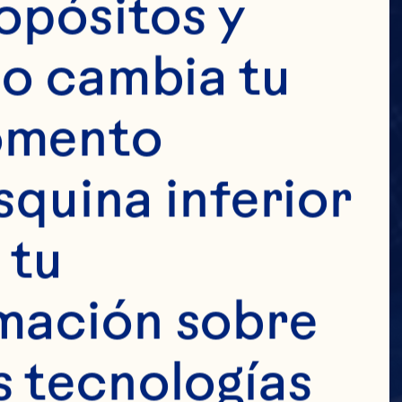
opósitos y 
o cambia tu 
omento 
squina inferior 
tu 
mación sobre 
 tecnologías 