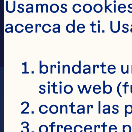
FAM
Usamos cookies 
acerca de ti. U
brindarte u
sitio web (
contar las p
ofrecerte p