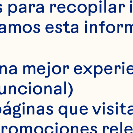
ILIA H
para recopilar 
samos esta infor
na mejor experie
funcional)
áginas que visita
romociones rele