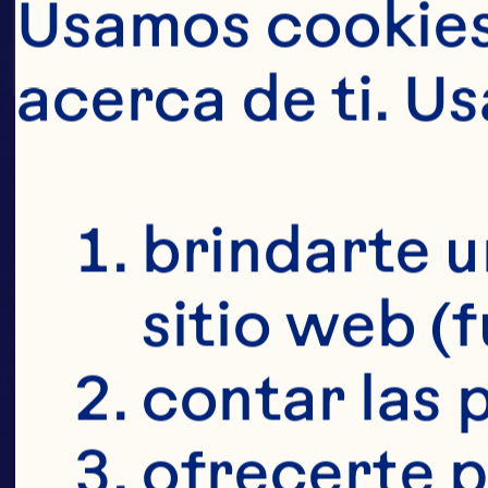
MA
Usamos cookies 
acerca de ti. U
P
brindarte u
sitio web (
contar las p
ofrecerte p