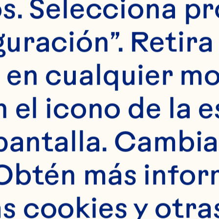
s. Selecciona pr
uración”. Retira 
 en cualquier m
 el icono de la e
pantalla. Cambia 
r
Obtén más infor
 cookies y otras