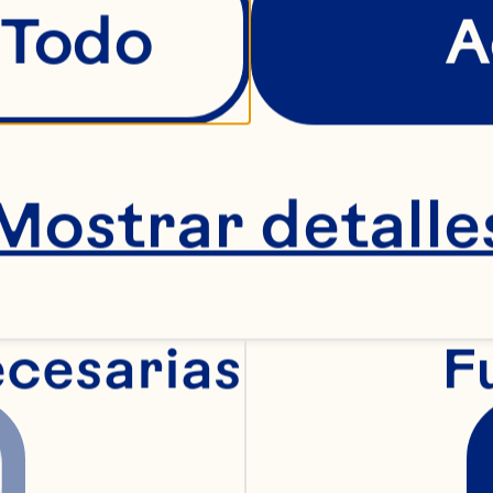
 Todo
A
Mostrar detalle
ecesarias
F