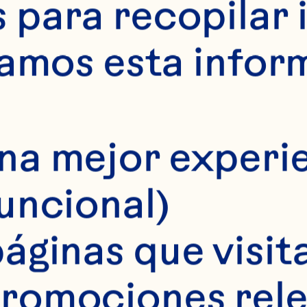
NT
SALSA
para recopilar 
samos esta infor
ICA
na mejor experie
funcional)
áginas que visita
romociones rele