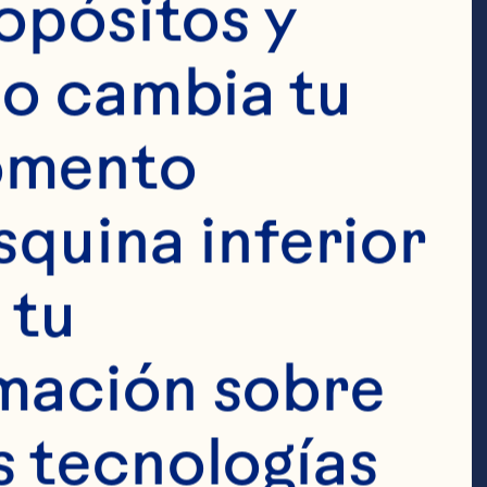
opósitos y 
o cambia tu 
omento 
squina inferior 
tu 
Destacado
mación sobre 
 tecnologías 