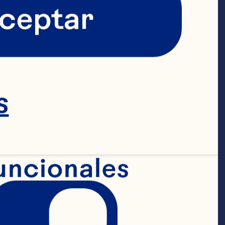
ceptar
s
uncionales