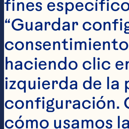
fines específico
“Guardar config
consentimiento
haciendo clic en
izquierda de la 
Ordenar po
configuración. 
cómo usamos las